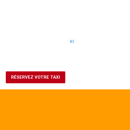
COMMENT RÉSERVER ? :
Par téléphone ou SMS au 514-714-5511
Sur notre site internet en cliquant
ici
.
Par mail à l’adresse: airtaxigo@gmail.com
LIRE PLUS
RÉSERVEZ VOTRE TAXI